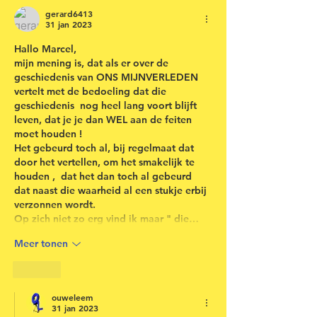
gerard6413
31 jan 2023
Hallo Marcel, 
mijn mening is, dat als er over de 
geschiedenis van ONS MIJNVERLEDEN 
vertelt met de bedoeling dat die 
geschiedenis  nog heel lang voort blijft 
leven, dat je je dan WEL aan de feiten 
moet houden !
Het gebeurd toch al, bij regelmaat dat 
door het vertellen, om het smakelijk te 
houden ,  dat het dan toch al gebeurd 
dat naast die waarheid al een stukje erbij 
verzonnen wordt.
Op zich niet zo erg vind ik maar " die…
Meer tonen
Like
ouweleem
31 jan 2023