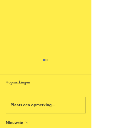
4 opmerkingen
Zuiveren
Vooruit via het ve
Plaats een opmerking...
Nieuwste