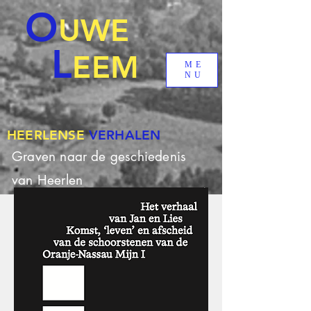
O
UWE
L
EEM
ME
NU
HEERLENSE
VERHALEN
Graven naar de geschiedenis
van Heerlen