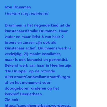
Ivon Drummen
Heerlen nog onbekend
Drummen is het negende kind uit de
kunstenaarsfamilie Drummen. Haar
vader en maar liefst 6 van haar 9
broers en zussen zijn ook als
kunstenaar actief. Drummens werk is
veelzijdig. Zij maakt installaties,
maar is ook keramist en portrettist.
Bekend werk van haar in Heerlen zijn
'De Druppel. op de rotonde
Akerstraat/Coriovallumstraat/Putgra
af en het monument voor
doodgeboren kinderen op het
kerkhof Heerlerbaan.
Zie ook:
https://canonheerlerbaan.wordpress.