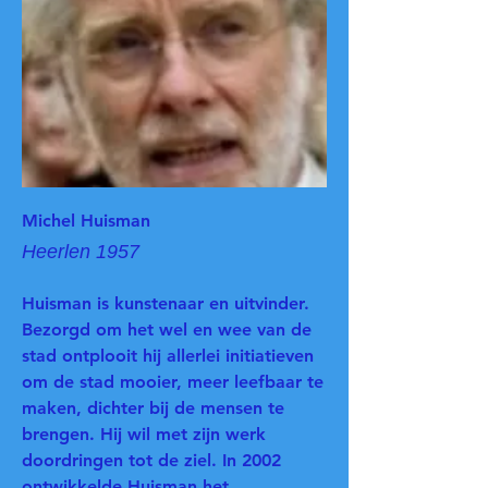
Michel Huisman
Heerlen 1957
Huisman is kunstenaar en uitvinder.
Bezorgd om het wel en wee van de
stad ontplooit hij allerlei initiatieven
om de stad mooier, meer leefbaar te
maken, dichter bij de mensen te
brengen. Hij wil met zijn werk
doordringen tot de ziel. In 2002
ontwikkelde Huisman het