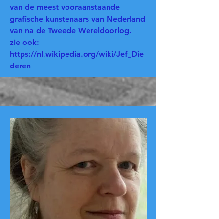
van de meest vooraanstaande
grafische kunstenaars van Nederland
van na de Tweede Wereldoorlog.
zie ook:
https://nl.wikipedia.org/wiki/Jef_Die
deren