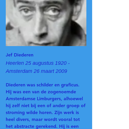
Jef Diederen
Heerlen 25 augustus 1920 -
Amsterdam 26 maart 2009
Diederen was schilder en graficus.
Hij was een van de zogenoemde
Amsterdamse Limburgers, alhoewel
hij zelf niet bij een of ander groep of
stroming wilde horen. Zijn werk is
heel divers, maar wordt vooral tot
het abstracte gerekend. Hij is een