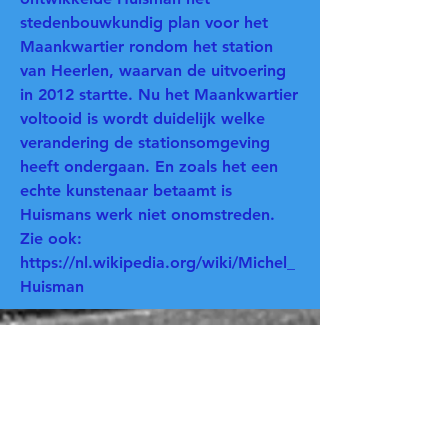
stedenbouwkundig plan voor het
Maankwartier rondom het station
van Heerlen, waarvan de uitvoering
in 2012 startte. Nu het Maankwartier
voltooid is wordt duidelijk welke
verandering de stationsomgeving
heeft ondergaan. En zoals het een
echte kunstenaar betaamt is
Huismans werk niet onomstreden.
Zie ook:
https://nl.wikipedia.org/wiki/Michel_
Huisman