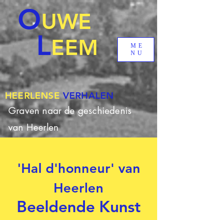
O
UWE
L
EEM
ME
NU
HEERLENSE
VERHALEN
Graven naar de geschiedenis
van Heerlen
'Hal d'honneur' van
Heerlen
Beeldende Kunst