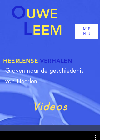
O
UWE
L
EEM
ME
NU
HEERLENSE
VERHALEN
Graven naar de geschiedenis
van Heerlen
Videos