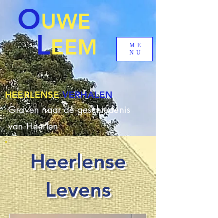
O
UWE
L
EEM
ME
NU
HEERLENSE
VERHALEN
Graven naar de geschiedenis
van Heerlen
Heerlense
Levens