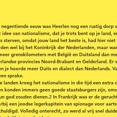
e negentiende eeuw was Heerlen nog een rustig dorp 
idee van nationalisme, dat je trots bent op je land, e
 sterven, omdat jouw land het beste is, had hier niet 
den wel bij het Koninkrijk der Nederlanden, maar wa
meer grenskilometers met België en Duitsland dan me
landse provincies Noord-Brabant en Gelderland. Er 
en je hoorde meer Duits en dialect dan Nederlands. V
een sprake.
e landen kreeg het nationalisme in die tijd een extra 
en konden immers geen goede staatsburgers zijn, omd
 hun god zouden dienen.
2
 In Frankrijk was er de geruc
arbij een joodse legerkapitein van spionage voor aarts
uldigd. Volledig onterecht, zo werd al vrij snel duidel