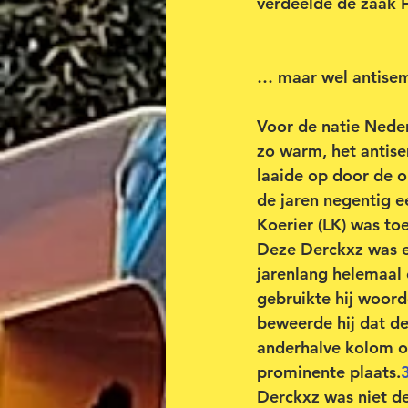
verdeelde de zaak Fr
… maar wel antise
Voor de natie Neder
zo warm, het antise
laaide op door de o
de jaren negentig e
Koerier (LK) was to
Deze Derckxz was e
jarenlang helemaal o
gebruikte hij woorde
beweerde hij dat de
anderhalve kolom o
prominente plaats.
Derckxz was niet de