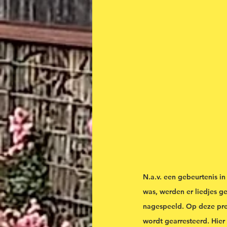
N.a.v. een gebeurtenis i
was, werden er liedjes g
nagespeeld. Op deze pren
wordt gearresteerd. Hier