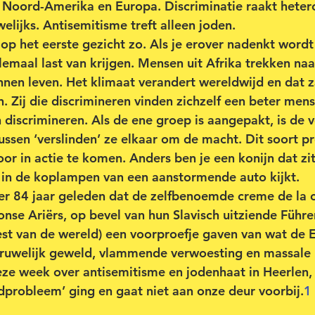
 Noord-Amerika en Europa. Discriminatie raakt heter
lijks. Antisemitisme treft alleen joden.
 op het eerste gezicht zo. Als je erover nadenkt wordt 
llemaal last van krijgen. Mensen uit Afrika trekken na
nen leven. Het klimaat verandert wereldwijd en dat z
. Zij die discrimineren vinden zichzelf een beter men
n discrimineren. Als de ene groep is aangepakt, is de 
ussen ‘verslinden’ ze elkaar om de macht. Dit soort pr
oor in actie te komen. Anders ben je een konijn dat zi
in de koplampen van een aanstormende auto kijkt.
er 84 jaar geleden dat de zelfbenoemde creme de la 
nse Ariërs, op bevel van hun Slavisch uitziende Führer
st van de wereld) een voorproefje gaven van wat de 
gruwelijk geweld, vlammende verwoesting en massale
eze week over antisemitisme en jodenhaat in Heerlen, 
dprobleem’ ging en gaat niet aan onze deur voorbij.
1