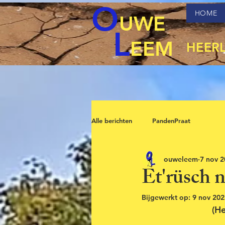
O
HOME
UWE
L
EEM
HEER
Alle berichten
PandenPraat
ouweleem
7 nov 
Et'rüsch 
Bijgewerkt op:
9 nov 202
(He