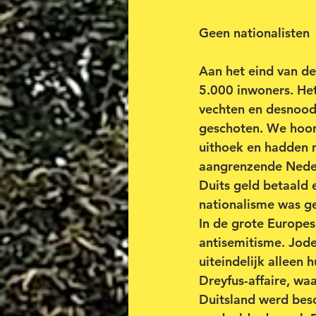
Geen nationalisten
Aan het eind van d
5.000 inwoners. Het 
vechten en desnoods
geschoten. We hoor
uithoek en hadden 
aangrenzende Neder
Duits geld betaald 
nationalisme was g
In de grote Europes
antisemitisme. Jod
uiteindelijk alleen
Dreyfus-affaire, wa
Duitsland werd besch