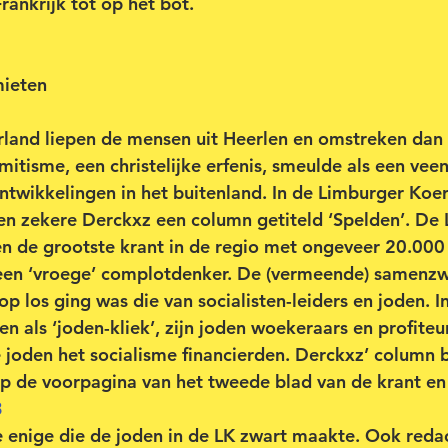
ankrijk tot op het bot. 
mieten
land liepen de mensen uit Heerlen en omstreken dan 
mitisme, een christelijke erfenis, smeulde als een vee
ntwikkelingen in het buitenland. In de Limburger Koeri
en zekere Derckxz een column getiteld ‘Spelden’. De
en de grootste krant in de regio met ongeveer 20.000
en ‘vroege’ complotdenker. De (vermeende) samenzwe
p los ging was die van socialisten-leiders en joden. In
n als ‘joden-kliek’, zijn joden woekeraars en profiteu
 joden het socialisme financierden. Derckxz’ column b
p de voorpagina van het tweede blad van de krant en
3
 enige die de joden in de LK zwart maakte. Ook redac