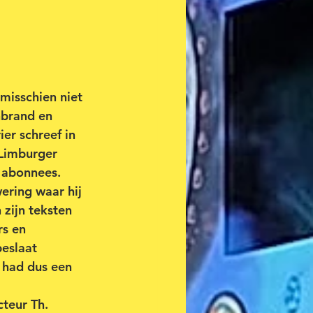
misschien niet 
nbrand en 
er schreef in 
 Limburger 
 abonnees. 
ring waar hij 
 zijn teksten 
rs en 
eslaat 
 had dus een 
teur Th. 