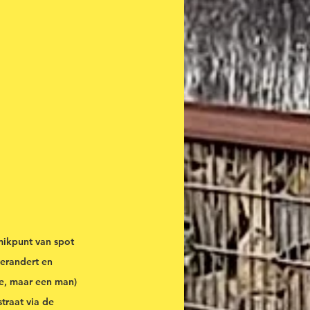
mikpunt van spot 
erandert en 
e, maar een man) 
traat via de 