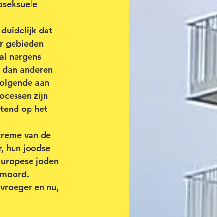
oseksuele 
duidelijk dat 
ar gebieden 
al nergens 
s dan anderen 
volgende aan 
ocessen zijn 
ttend op het 
creme van de 
, hun joodse 
Europese joden 
 moord. 
vroeger en nu, 