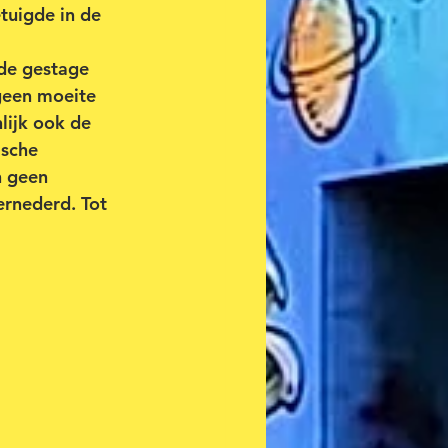
tuigde in de 
de gestage 
geen moeite 
lijk ook de 
sche 
n geen 
ernederd. Tot 