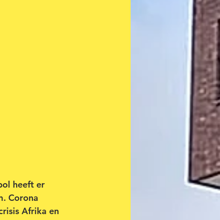
ol heeft er 
m. Corona 
risis Afrika en 