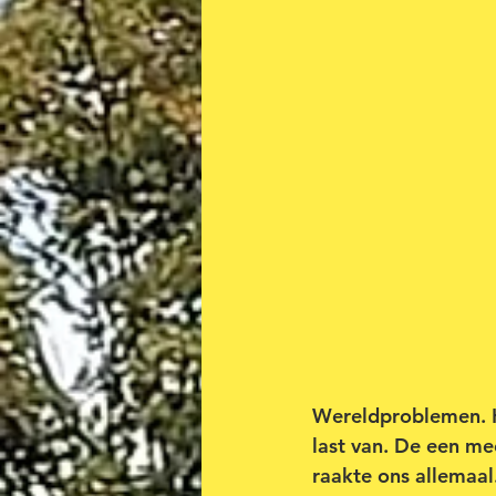
Wereldproblemen. He
last van. De een me
raakte ons allemaal.