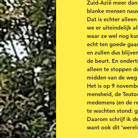
Zuid-Azië meer dan
blanke mensen nauwe
Dat is echter alleen
we er uiteindelijk a
waar ze wel nog kun
echt ten goede gaan
en zullen dus blijve
de beurt. En ondert
alleen te stoppen d
midden van de weg 
Het is op 9 novemb
mensheid, de Teutoo
medemens (en de re
te wachten stond: 
Daarom schrijf ik d
want ook dit ‘werel