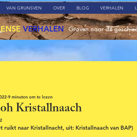
VAN GRUNSVEN
OVER
BLOG
VERHALEN
LENSE
VERHALEN
Graven naar de geschied
2022
9 minuten om te lezen
noh Kristallnaach
2
t ruikt naar Kristallnacht, uit: Kristallnaach van BAP)