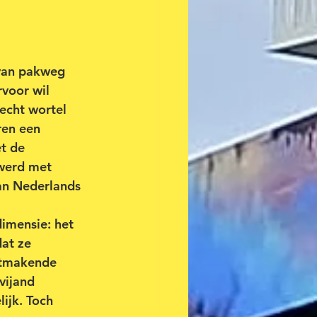
van pakweg 
rvoor wil 
echt wortel 
ren een 
t de 
werd met 
an Nederlands 
dimensie: het 
at ze 
htmakende 
vijand 
ijk. Toch 