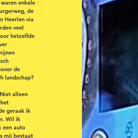
 waren enkele 
burgerweg, de 
n Heerlen via 
rden veel 
oor hetzelfde 
ver 
ijnen 
sch 
nover de 
ch landschap?
Niet alleen 
het 
e geraak ik 
. Wil ik 
k een auto 
 mij bestaat 