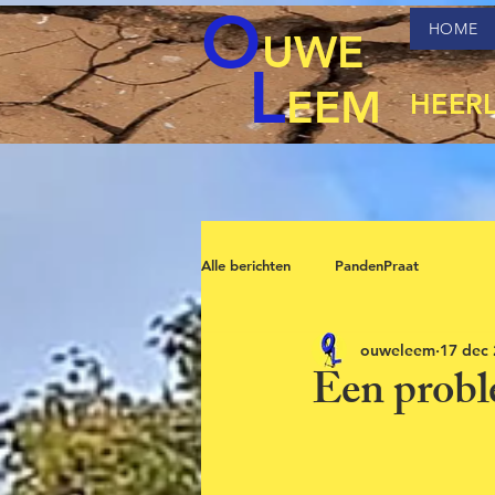
O
HOME
UWE
L
EEM
HEER
Alle berichten
PandenPraat
ouweleem
17 dec
Een probl