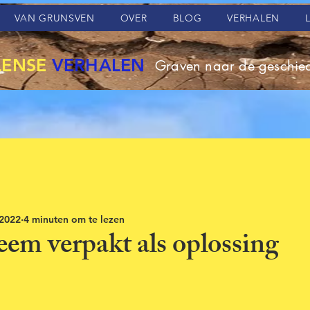
VAN GRUNSVEN
OVER
BLOG
VERHALEN
LENSE
VERHALEN
Graven naar de geschied
 2022
4 minuten om te lezen
eem verpakt als oplossing