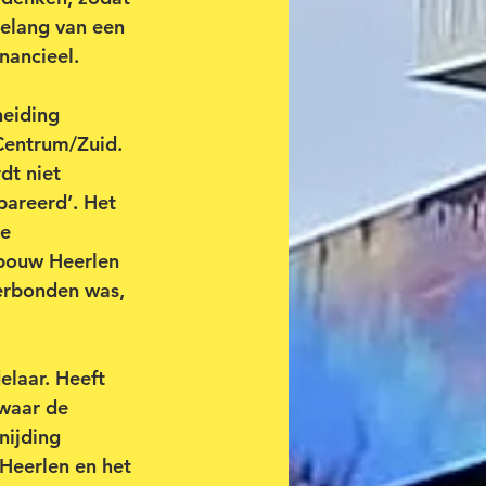
belang van een 
nancieel.
heiding 
Centrum/Zuid. 
dt niet 
pareerd’. Het 
e 
nbouw Heerlen 
erbonden was, 
elaar. Heeft 
 waar de 
nijding 
Heerlen en het 