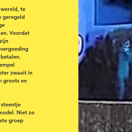
wereld, te 
e geregeld 
ge 
men. Voordat 
ijn 
rvergoeding 
betalen. 
tempel 
ter zwaait in 
ch groots en 
steentje 
model. Niet zo 
ste groep 