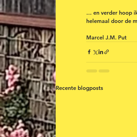
… en verder hoop ik
helemaal door de m
Marcel J.M. Put
Recente blogposts