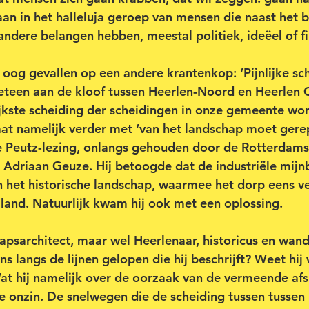
an in het halleluja geroep van mensen die naast het 
andere belangen hebben, meestal politiek, ideëel of fi
 oog gevallen op een andere krantenkop: ‘Pijnlijke sc
eteen aan de kloof tussen Heerlen-Noord en Heerlen 
kste scheiding der scheidingen in onze gemeente wor
aat namelijk verder met ‘van het landschap moet gere
e Peutz-lezing, onlangs gehouden door de Rotterdams
 Adriaan Geuze. Hij betoogde dat de industriële mij
n het historische landschap, waarmee het dorp eens v
land. Natuurlijk kwam hij ook met een oplossing.
apsarchitect, maar wel Heerlenaar, historicus en wand
s langs de lijnen gelopen die hij beschrijft? Weet hij
at hij namelijk over de oorzaak van de vermeende afs
re onzin. De snelwegen die de scheiding tussen tussen 