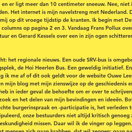
 en er ligt meer dan 10 centimeter sneeuw. Nee, niet i
en. Het internet is mijn navelstreng met Nederland. D
mij op dit vroege tijdstip de kranten. Ik begin met De
de columns op pagina 2 en 3. Vandaag Frans Pollux over
tuur en Gerard Kessels over een in zijn ogen schittere
ht: het regionale nieuws. Een oude SRV-bus is omgeb
plek, de Hoi Heerlen Bus. Een geweldig initiatief. En 
ag ik me af of dit ook geldt voor de website Ouwe Le
 en mijn blog met mijn zienswijze op de geschiedenis 
heb in ieder geval de behoefte om er over te schrijven
rzoek en het delen van mijn bevindingen en ideeën. Bo
echte burgerinspraak en -participatie is, het verleden 
uleerd, onze bestuurders niet altijd kritisch genoeg 
kundigheid missen. Daar wil ik de vinger op leggen. 
zodat mensen zich gaan krabben, dat wil zeggen: gaan n