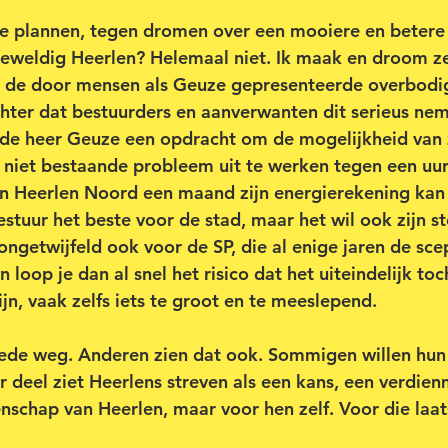
e plannen, tegen dromen over een mooiere en betere 
eweldig Heerlen? Helemaal niet. Ik maak en droom z
an de door mensen als Geuze gepresenteerde overbodi
 echter dat bestuurders en aanverwanten dit serieus ne
 de heer Geuze een opdracht om de mogelijkheid van z
t niet bestaande probleem uit te werken tegen een uu
n Heerlen Noord een maand zijn energierekening kan 
estuur het beste voor de stad, maar het wil ook zijn s
ngetwijfeld ook voor de SP, die al enige jaren de scep
n loop je dan al snel het risico dat het uiteindelijk to
n, vaak zelfs iets te groot en te meeslepend.
ede weg. Anderen zien dat ook. Sommigen willen hun 
r deel ziet Heerlens streven als een kans, een verdien
schap van Heerlen, maar voor hen zelf. Voor die laat