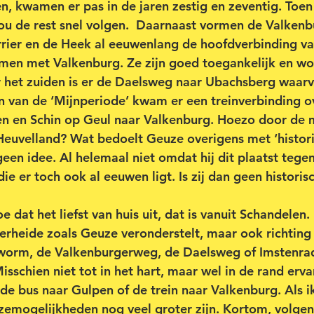
, kwamen er pas in de jaren zestig en zeventig. Toen
zou de rest snel volgen.  Daarnaast vormen de Valken
rier en de Heek al eeuwenlang de hoofdverbinding va
men met Valkenburg. Ze zijn goed toegankelijk en wo
 het zuiden is er de Daelsweg naar Ubachsberg waarv
in van de ‘Mijnperiode’ kwam er een treinverbinding o
n en Schin op Geul naar Valkenburg. Hoezo door de m
Heuvelland? Wat bedoelt Geuze overigens met ‘histori
geen idee. Al helemaal niet omdat hij dit plaatst tege
e er toch ook al eeuwen ligt. Is zij dan geen historis
e dat het liefst van huis uit, dat is vanuit Schandelen. 
rheide zoals Geuze veronderstelt, maar ook richting 
rworm, de Valkenburgerweg, de Daelsweg of Imstenrad
sschien niet tot in het hart, maar wel in de rand ervan
de bus naar Gulpen of de trein naar Valkenburg. Als i
emogelijkheden nog veel groter zijn. Kortom, volgens