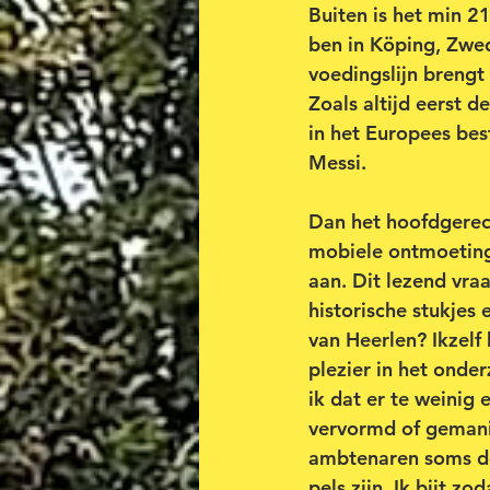
Buiten is het min 21
ben in Köping, Zwed
voedingslijn brengt 
Zoals altijd eerst 
in het Europees bes
Messi.
Dan het hoofdgerec
mobiele ontmoetings
aan. Dit lezend vra
historische stukjes
van Heerlen? Ikzelf 
plezier in het onde
ik dat er te weinig 
vervormd of gemanip
ambtenaren soms des
pels zijn. Ik bijt 