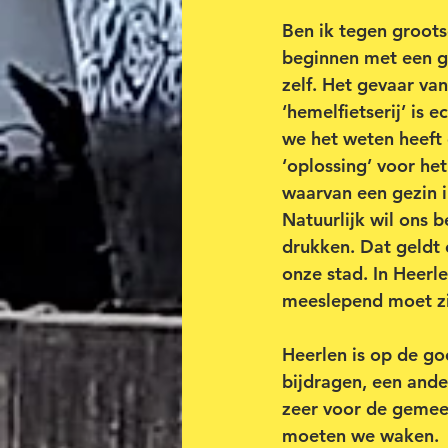
Ben ik tegen groots
beginnen met een g
zelf. Het gevaar v
‘hemelfietserij’ is
we het weten heeft
‘oplossing’ voor he
waarvan een gezin i
Natuurlijk wil ons b
drukken. Dat geldt o
onze stad. In Heerle
meeslepend moet zij
Heerlen is op de go
bijdragen, een ande
zeer voor de gemeen
moeten we waken.