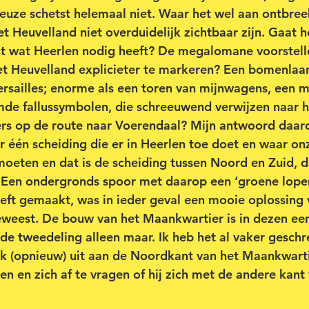
uze schetst helemaal niet. Waar het wel aan ontbreek
t Heuvelland niet overduidelijk zichtbaar zijn. Gaat 
t wat Heerlen nodig heeft? De megalomane voorstell
t Heuvelland explicieter te markeren? Een bomenlaan,
ersailles; enorme als een toren van mijnwagens, een m
de fallussymbolen, die schreeuwend verwijzen naar h
ers op de route naar Voerendaal? Mijn antwoord daarop
één scheiding die er in Heerlen toe doet en waar on
oeten en dat is de scheiding tussen Noord en Zuid, d
. Een ondergronds spoor met daarop een ‘groene loper
eeft gemaakt, was in ieder geval een mooie oplossing 
eweest. De bouw van het Maankwartier is in dezen ee
 de tweedeling alleen maar. Ik heb het al vaker geschr
 ik (opnieuw) uit aan de Noordkant van het Maankwarti
ken en zich af te vragen of hij zich met de andere kan