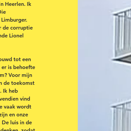
n Heerlen. Ik 
ie 
 Limburger. 
 de corruptie 
nde Lionel 
ouwd tot een 
er is behoefte 
em? Voor mijn 
en de toekomst 
. Ik heb 
vendien vind 
te vaak wordt 
zijn en onze 
De luis in de 
adenken, zodat 