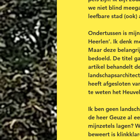
we niet blind meega
leefbare stad (ook) 
Ondertussen is mijn
Heerlen’. Ik denk m
Maar deze belangrij
bedoeld. De titel g
artikel behandelt d
landschapsarchitect
heeft afgesloten va
te weten het Heuvel
Ik ben geen landsch
de heer Geuze al een
mijnzetels lagen? W
beweert is klinkkla