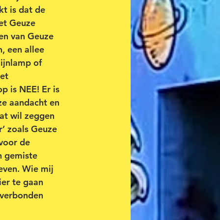
t is dat de 
het Geuze 
en van Geuze 
 een allee 
ijnlamp of 
et 
 is NEE! Er is 
ze aandacht en 
at wil zeggen 
’ zoals Geuze 
voor de 
n gemiste 
even. Wie mij 
er te gaan 
t verbonden 