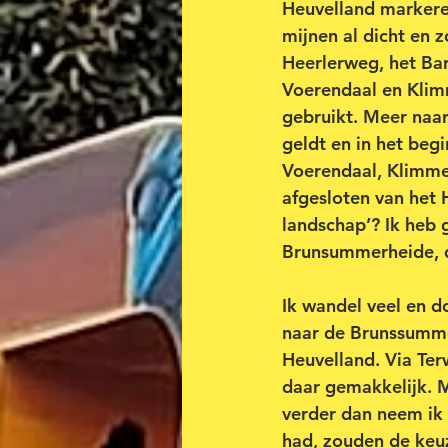
Heuvelland markeren
mijnen al dicht en 
Heerlerweg, het Bar
Voerendaal en Klim
gebruikt. Meer naar
geldt en in het beg
Voerendaal, Klimme
afgesloten van het 
landschap’? Ik heb 
Brunsummerheide, di
Ik wandel veel en do
naar de Brunssumme
Heuvelland. Via Te
daar gemakkelijk. Mi
verder dan neem ik 
had, zouden de keuz