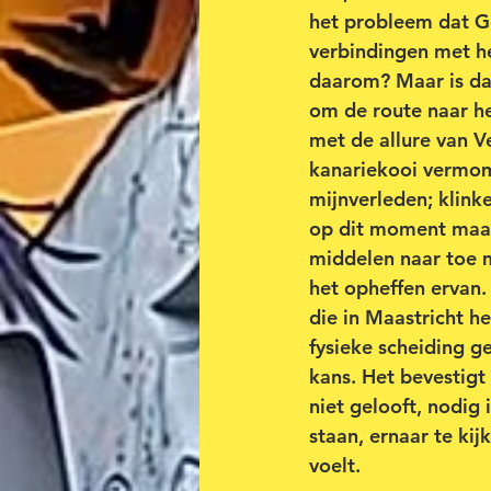
het probleem dat Ge
verbindingen met he
daarom? Maar is da
om de route naar he
met de allure van V
kanariekooi vermom
mijnverleden; klink
op dit moment maar 
middelen naar toe m
het opheffen ervan
die in Maastricht h
fysieke scheiding g
kans. Het bevestigt
niet gelooft, nodig
staan, ernaar te kij
voelt.