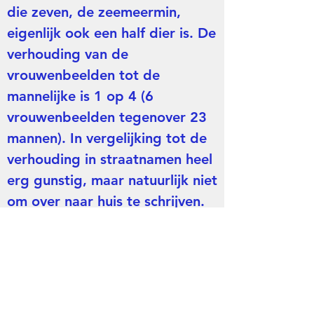
die zeven, de zeemeermin,
eigenlijk ook een half dier is. De
verhouding van de
vrouwenbeelden tot de
mannelijke is 1 op 4 (6
vrouwenbeelden tegenover 23
mannen). In vergelijking tot de
verhouding in straatnamen heel
erg gunstig, maar natuurlijk niet
om over naar huis te schrijven.
Als het gaat om echte mensen
is die verhouding slechts iets
meer in evenwicht, als het
tenminste om aantallen gaat.
Van de mannelijke beelden zijn