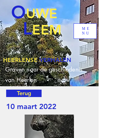
O
UWE
L
EEM
ME
NU
HEERLENSE
VERHALEN
Graven naar de geschiedenis
van Heerlen
Terug
10 maart 2022