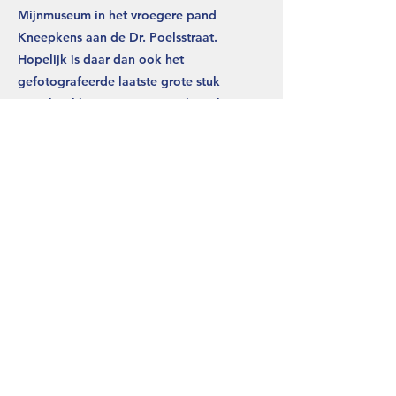
Mijnmuseum in het vroegere pand
Kneepkens aan de Dr. Poelsstraat.
Hopelijk is daar dan ook het
gefotografeerde laatste grote stuk
steenkool bij . Het zou een plaats krijgen
in het Heerlens gemeentemuseum, maar
als je bedenkt dat het ‘zwarte goud’ voor
bestuurders in 1974 zijn glans had
verloren en ze zo snel mogelijk naar
‘groen’ wilden, is er een gerede kans dat
iemand het heeft opgestookt of
weggegooid. Een bezoek aan het nieuwe
Mijnmuseum in 2022 zal het leren.
Vorige
Volgende
terug naar kalender