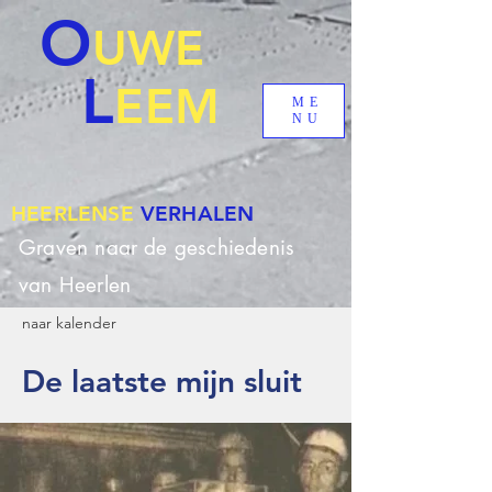
O
UWE
L
EEM
ME
NU
HEERLENSE
VERHALEN
Graven naar de geschiedenis
van Heerlen
naar kalender
De laatste mijn sluit