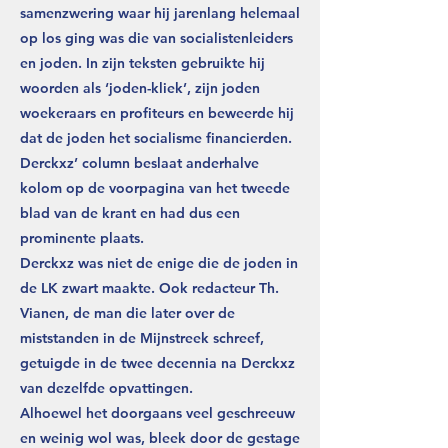
samenzwering waar hij jarenlang helemaal
op los ging was die van socialistenleiders
en joden. In zijn teksten gebruikte hij
woorden als ‘joden-kliek’, zijn joden
woekeraars en profiteurs en beweerde hij
dat de joden het socialisme financierden.
Derckxz’ column beslaat anderhalve
kolom op de voorpagina van het tweede
blad van de krant en had dus een
prominente plaats.
Derckxz was niet de enige die de joden in
de LK zwart maakte. Ook redacteur Th.
Vianen, de man die later over de
miststanden in de Mijnstreek schreef,
getuigde in de twee decennia na Derckxz
van dezelfde opvattingen.
Alhoewel het doorgaans veel geschreeuw
en weinig wol was, bleek door de gestage