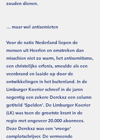
zouden dienen.
… maar wel antisemieten
Voor de natie Nederland liepen de
mensen uit Heerlen en omstreken dan
misschien niet zo warm, het antisemitisme,
een christelijke erfenis, smeulde als een
veenbrand en laaide op door de
ontwikkelingen in het buitenland. In de
Limburger Koerier schreef in de jaren
negentig een zekere Derckxz een column
getiteld ‘Spelden’. De Limburger Koerier
(LK) was toen de grootste krant in de
regio met ongeveer 20.000 abonnees.
Deze Derckxz was een ‘vroege’
complotschrijver. De vermeende