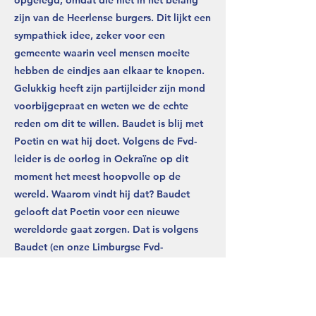
opgelegd, omdat die niet in het belang
zijn van de Heerlense burgers. Dit lijkt een
sympathiek idee, zeker voor een
gemeente waarin veel mensen moeite
hebben de eindjes aan elkaar te knopen.
Gelukkig heeft zijn partijleider zijn mond
voorbijgepraat en weten we de echte
reden om dit te willen. Baudet is blij met
Poetin en wat hij doet. Volgens de Fvd-
leider is de oorlog in Oekraïne op dit
moment het meest hoopvolle op de
wereld. Waarom vindt hij dat? Baudet
gelooft dat Poetin voor een nieuwe
wereldorde gaat zorgen. Dat is volgens
Baudet (en onze Limburgse Fvd-
raadsleden) nodig omdat de oude orde in
handen is van een grotendeels joodse
elite aangevuld met wat buitenaardse