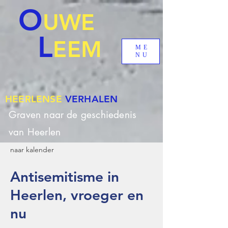
O
UWE
L
EEM
ME
NU
HEERLENSE
VERHALEN
Graven naar de geschiedenis
van Heerlen
naar kalender
Antisemitisme in
Heerlen, vroeger en
nu